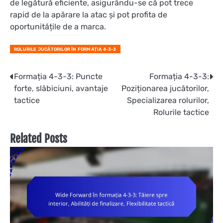
de legătură eficiente, asigurându-se că pot trece
rapid de la apărare la atac și pot profita de
oportunitățile de a marca.
ROLURILE JUCĂTORILOR ÎN FORMAȚIA 4-3-3
Post
Formația 4-3-3: Puncte
Formația 4-3-3:
forte, slăbiciuni, avantaje
Poziționarea jucătorilor,
navigation
tactice
Specializarea rolurilor,
Rolurile tactice
Related Posts