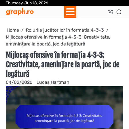
Skip
Thursday, Jun 18, 2026
Ab
Con
Coo
Pri
Sit
Te
graph.ro
to
Us
Us
Pol
Pol
an
content
Con
Home
Rolurile jucătorilor în formația 4-3-3
Mijlocaș ofensive în formația 4-3-3: Creativitate,
amenințare la poartă, joc de legătură
Mijlocaș ofensive în formația 4-3-3:
Creativitate, amenințare la poartă, joc de
legătură
04/02/2026
Lucas Hartman