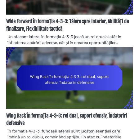
Wide Forward în formația 4-3-3: Tăiere spre interior, Abilități de
finalizare, Flexibilitate tactică
Un atacant lateral în formația 4-3-3 joacă un rol crucial atât în
întinderea apărării adverse, cât și în crearea oportunităților…
Wing Back în formația 4-3-3: rol dual, suport ofensiv, îndatoriri
defensive
În formația 4-3-3, fundașii laterali sunt jucători esențiali care
îmbină un rol dublu, combinând sprijinul în atac cu îndatoririle