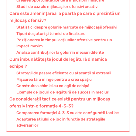
Crearea oportunităților de a marca prin mișcare
Studii de caz ale mijlocașilor ofensivi creativi
Care este amenințarea la poartă pe care o prezintă un
mijlocaș ofensiv?
Statistici despre golurile marcate de mijlocașii ofensivi
Tipuri de șuturi și tehnici de finalizare
Poziționarea în timpul acțiunilor ofensive pentru un
impact maxim
Analiza contribuțiilor la goluri în meciuri diferite
Cum îmbunătățește jocul de legătură dinamica
echipei?
Strategii de pasare eficiente cu atacanții și extremii
Mișcarea fără minge pentru a crea spațiu
Construirea chimiei cu colegii de echipă
Exemple de jocuri de legătură de succes în meciuri
Ce considerații tactice există pentru un mijlocaș
ofensiv într-o formație 4-3-3?
Compararea formației 4-3-3 cu alte configurații tactice
Adaptarea stilului de joc în funcție de strategiile
adversarilor