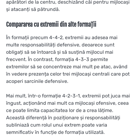
apărători de la centru, deschizând căi pentru mijlocași
și atacanți să pătrundă.
Compararea cu extremii din alte formații
În formații precum 4-4-2, extremii au adesea mai
multe responsabilități defensive, deoarece sunt
obligați să se întoarcă și să susțină mijlocul mai
frecvent. În contrast, formația 4-3-3 permite
extremilor să se concentreze mai mult pe atac, având
în vedere prezența celor trei mijlocași centrali care pot
acoperi sarcinile defensive.
Mai mult, într-o formație 4-2-3-1, extremii pot juca mai
îngust, acționând mai mult ca mijlocași ofensive, ceea
ce poate limita capacitatea lor de a crea lățime.
Această diferență în poziționare și responsabilități
subliniază cum rolul unui extrem poate varia
semnificativ în funcție de formația utilizată.