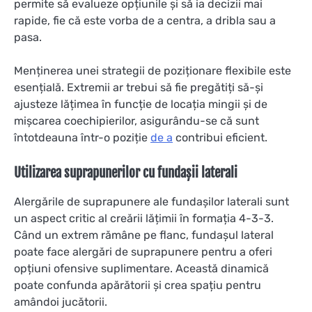
permite să evalueze opțiunile și să ia decizii mai
rapide, fie că este vorba de a centra, a dribla sau a
pasa.
Menținerea unei strategii de poziționare flexibile este
esențială. Extremii ar trebui să fie pregătiți să-și
ajusteze lățimea în funcție de locația mingii și de
mișcarea coechipierilor, asigurându-se că sunt
întotdeauna într-o poziție
de a
contribui eficient.
Utilizarea suprapunerilor cu fundașii laterali
Alergările de suprapunere ale fundașilor laterali sunt
un aspect critic al creării lățimii în formația 4-3-3.
Când un extrem rămâne pe flanc, fundașul lateral
poate face alergări de suprapunere pentru a oferi
opțiuni ofensive suplimentare. Această dinamică
poate confunda apărătorii și crea spațiu pentru
amândoi jucătorii.