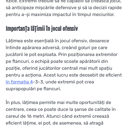
fizice. Extremii trebuie să fie capabili să citească jocul,
să anticipeze mișcările defensive și să ia decizii rapide
pentru a-și maximiza impactul în timpul meciurilor.
Importanța lățimii în jocul ofensiv
Lățimea este esențială în jocul ofensiv, deoarece
întinde apărarea adversă, creând goluri pe care
jucătorii le pot exploata. Prin poziționarea extremilor
pe flancuri, o echipă poate scoate apărătorii din
poziție, oferind jucătorilor centrali mai mult spațiu
pentru a acționa. Acest lucru este deosebit de eficient
în formația 4
-3-3, unde extremii pot crea
suprapopulări pe flancuri.
În plus, lățimea permite mai multe oportunități de
centrare, ceea ce poate duce la șanse de calitate în
careul de 16 metri. Atunci când extremii creează
eficient lățime, ei pot, de asemenea, să atragă