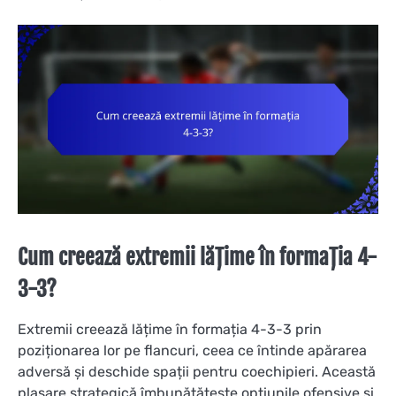
Cum creează extremii lățime în formația 4-
3-3?
Extremii creează lățime în formația 4-3-3 prin
poziționarea lor pe flancuri, ceea ce întinde apărarea
adversă și deschide spații pentru coechipieri. Această
plasare strategică îmbunătățește opțiunile ofensive și