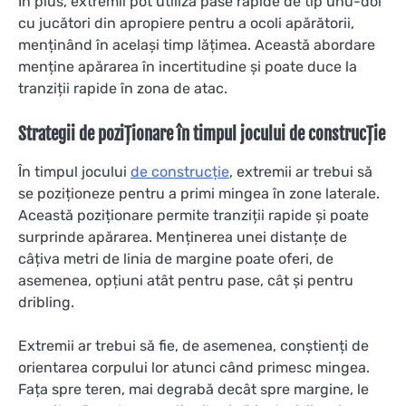
În plus, extremii pot utiliza pase rapide de tip unu-doi
cu jucători din apropiere pentru a ocoli apărătorii,
menținând în același timp lățimea. Această abordare
menține apărarea în incertitudine și poate duce la
tranziții rapide în zona de atac.
Strategii de poziționare în timpul jocului de construcție
În timpul jocului
de construcție
, extremii ar trebui să
se poziționeze pentru a primi mingea în zone laterale.
Această poziționare permite tranziții rapide și poate
surprinde apărarea. Menținerea unei distanțe de
câțiva metri de linia de margine poate oferi, de
asemenea, opțiuni atât pentru pase, cât și pentru
dribling.
Extremii ar trebui să fie, de asemenea, conștienți de
orientarea corpului lor atunci când primesc mingea.
Fața spre teren, mai degrabă decât spre margine, le