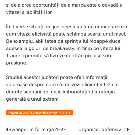
și de a crea oportunități de a marca este o dovadă a
vitezei și abilității lor.
În diverse situații de joc, acești jucători demonstrează
cum viteza eficientă poate schimba soarta unui meci.
De exemplu, abilitatea de sprint a lui Mbappé duce
adesea la goluri de breakaway, în timp ce viteza lui
Traoré îi permite să livreze centrări precise sub
presiune.
Studiul acestor jucători poate oferi informații
valoroase despre cum să utilizezi eficient viteza în
diferite scenarii de meci, îmbunătățind strategia
generală a unui extrem.
ROLURILE JUCĂTORILOR ÎN FORMAȚIA 4-3-3
Post
Sweeper în formația 4-3-
Organizer defensiv în