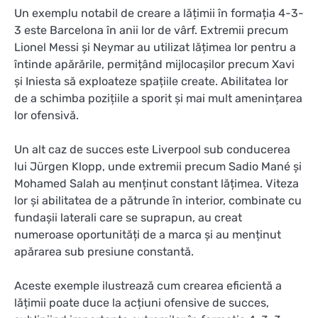
Un exemplu notabil de creare a lățimii în formația 4-3-
3 este Barcelona în anii lor de vârf. Extremii precum
Lionel Messi și Neymar au utilizat lățimea lor pentru a
întinde apărările, permițând mijlocașilor precum Xavi
și Iniesta să exploateze spațiile create. Abilitatea lor
de a schimba pozițiile a sporit și mai mult amenințarea
lor ofensivă.
Un alt caz de succes este Liverpool sub conducerea
lui Jürgen Klopp, unde extremii precum Sadio Mané și
Mohamed Salah au menținut constant lățimea. Viteza
lor și abilitatea de a pătrunde în interior, combinate cu
fundașii laterali care se suprapun, au creat
numeroase oportunități de a marca și au menținut
apărarea sub presiune constantă.
Aceste exemple ilustrează cum crearea eficientă a
lățimii poate duce la acțiuni ofensive de succes,