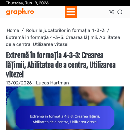
Skip
Thursday, Jun 18, 2026
Ab
Con
Coo
Pri
Sit
Te
graph.ro
to
Us
Us
Pol
Pol
an
content
Con
Home
Rolurile jucătorilor în formația 4-3-3
Extremă în formația 4-3-3: Crearea lățimii, Abilitatea
de a centra, Utilizarea vitezei
Extremă în formația 4-3-3: Crearea
lățimii, Abilitatea de a centra, Utilizarea
vitezei
13/02/2026
Lucas Hartman