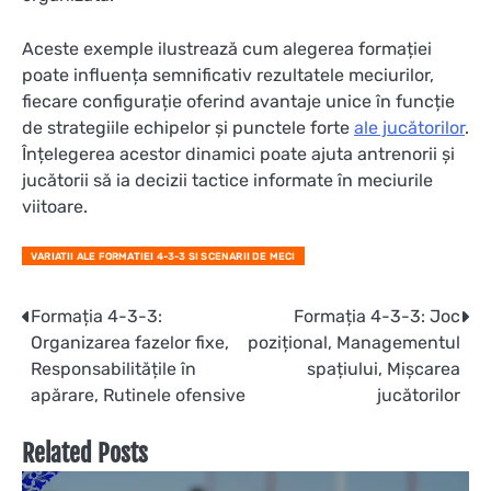
Aceste exemple ilustrează cum alegerea formației
poate influența semnificativ rezultatele meciurilor,
fiecare configurație oferind avantaje unice în funcție
de strategiile echipelor și punctele forte
ale jucătorilor
.
Înțelegerea acestor dinamici poate ajuta antrenorii și
jucătorii să ia decizii tactice informate în meciurile
viitoare.
VARIATII ALE FORMATIEI 4-3-3 SI SCENARII DE MECI
Post
Formația 4-3-3:
Formația 4-3-3: Joc
Organizarea fazelor fixe,
pozițional, Managementul
navigation
Responsabilitățile în
spațiului, Mișcarea
apărare, Rutinele ofensive
jucătorilor
Related Posts