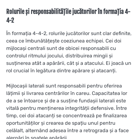
Rolurile și responsabilitățile jucătorilor în formația 4-
4-2
În formația 4-4-2, rolurile jucătorilor sunt clar definite,
ceea ce îmbunătățește coeziunea echipei. Cei doi
mijlocași centrali sunt de obicei responsabili cu
controlul ritmului jocului, distribuirea mingii și
susținerea atât a apărării, cât și a atacului. Ei joacă un
rol crucial în legătura dintre apărare și atacanți.
Mijlocașii laterali sunt responsabili pentru oferirea
lățimii și livrarea centrărilor în careu. Capacitatea lor
de a se întoarce și de a susține fundașii laterali este
vitală pentru menținerea integrității defensive. Între
timp, cei doi atacanți se concentrează pe finalizarea
oportunităților și crearea de spațiu unul pentru
celălalt, alternând adesea între a retrograda și a face
alergări în spatele apărării.