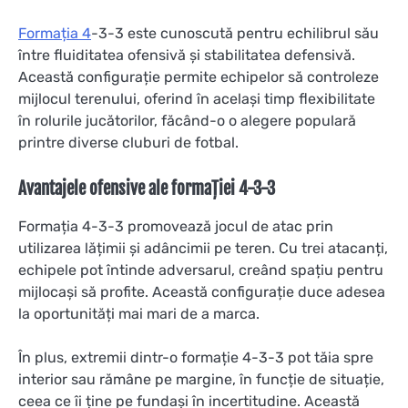
Formația 4
-3-3 este cunoscută pentru echilibrul său
între fluiditatea ofensivă și stabilitatea defensivă.
Această configurație permite echipelor să controleze
mijlocul terenului, oferind în același timp flexibilitate
în rolurile jucătorilor, făcând-o o alegere populară
printre diverse cluburi de fotbal.
Avantajele ofensive ale formației 4-3-3
Formația 4-3-3 promovează jocul de atac prin
utilizarea lățimii și adâncimii pe teren. Cu trei atacanți,
echipele pot întinde adversarul, creând spațiu pentru
mijlocași să profite. Această configurație duce adesea
la oportunități mai mari de a marca.
În plus, extremii dintr-o formație 4-3-3 pot tăia spre
interior sau rămâne pe margine, în funcție de situație,
ceea ce îi ține pe fundași în incertitudine. Această