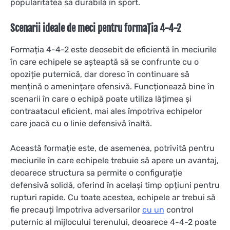
popularitatea sa durabilă în sport.
Scenarii ideale de meci pentru formația 4-4-2
Formația 4-4-2 este deosebit de eficientă în meciurile
în care echipele se așteaptă să se confrunte cu o
opoziție puternică, dar doresc în continuare să
mențină o amenințare ofensivă. Funcționează bine în
scenarii în care o echipă poate utiliza lățimea și
contraatacul eficient, mai ales împotriva echipelor
care joacă cu o linie defensivă înaltă.
Această formație este, de asemenea, potrivită pentru
meciurile în care echipele trebuie să apere un avantaj,
deoarece structura sa permite o configurație
defensivă solidă, oferind în același timp opțiuni pentru
rupturi rapide. Cu toate acestea, echipele ar trebui să
fie precauți împotriva adversarilor
cu un
control
puternic al mijlocului terenului, deoarece 4-4-2 poate