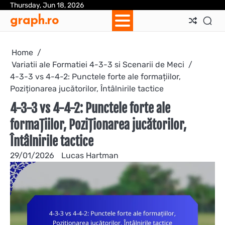
Skip
Thursday, Jun 18, 2026
Ab
Con
Coo
Pri
Sit
Te
graph.ro
to
Us
Us
Pol
Pol
an
content
Con
Home
Variatii ale Formatiei 4-3-3 si Scenarii de Meci
4-3-3 vs 4-4-2: Punctele forte ale formațiilor,
Poziționarea jucătorilor, Întâlnirile tactice
4-3-3 vs 4-4-2: Punctele forte ale
formațiilor, Poziționarea jucătorilor,
Întâlnirile tactice
29/01/2026
Lucas Hartman