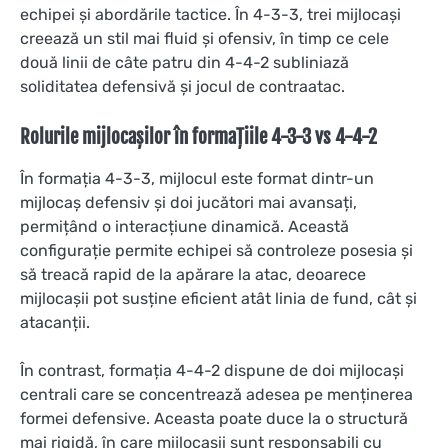
echipei și abordările tactice. În 4-3-3, trei mijlocași
creează un stil mai fluid și ofensiv, în timp ce cele
două linii de câte patru din 4-4-2 subliniază
soliditatea defensivă și jocul de contraatac.
Rolurile mijlocașilor în formațiile 4-3-3 vs 4-4-2
În formația 4-3-3, mijlocul este format dintr-un
mijlocaș defensiv și doi jucători mai avansați,
permițând o interacțiune dinamică. Această
configurație permite echipei să controleze posesia și
să treacă rapid de la apărare la atac, deoarece
mijlocașii pot susține eficient atât linia de fund, cât și
atacanții.
În contrast, formația 4-4-2 dispune de doi mijlocași
centrali care se concentrează adesea pe menținerea
formei defensive. Aceasta poate duce la o structură
mai rigidă, în care mijlocașii sunt responsabili cu