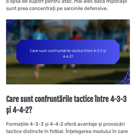
o lipsă de suport pentru atac, mai ales dacă mijlocașii
sunt prea concentrați pe sarcinile defensive.
Care sunt confruntările tactice între 4-3-3
și 4-4-2?
Formațiile 4-3-3 și 4-4-2 oferă avantaje și provocări
tactice distincte în fotbal. Înțelegerea modului în care