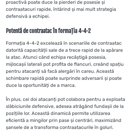
proactivă poate duce la pierderi de posesie și
contraatacuri rapide, întărind și mai mult strategia
defensivă a echipei.
Potentă de contraatac în formația 4-4-2
Formația 4-4-2 excelează în scenariile de contraatac
datorită capacității sale de a trece rapid de la apărare
la atac. Atunci când echipa recâștigă posesia,
mijlocașii laterali pot profita de flancuri, creând spațiu
pentru atacanți să facă alergări în careu. Această
schimbare rapidă poate surprinde adversarii și poate
duce la oportunități de a marca.
În plus, cei doi atacanți pot colabora pentru a exploata
slăbiciunile defensive, adesea atrăgând fundașii de la
pozițiile lor. Această dinamică permite utilizarea
eficientă a mingilor prin pase și centrări, maximizând
șansele de a transforma contraatacurile în goluri.