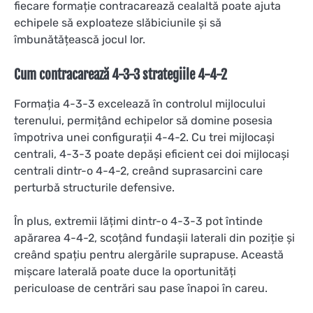
fiecare formație contracarează cealaltă poate ajuta
echipele să exploateze slăbiciunile și să
îmbunătățească jocul lor.
Cum contracarează 4-3-3 strategiile 4-4-2
Formația 4-3-3 excelează în controlul mijlocului
terenului, permițând echipelor să domine posesia
împotriva unei configurații 4-4-2. Cu trei mijlocași
centrali, 4-3-3 poate depăși eficient cei doi mijlocași
centrali dintr-o 4-4-2, creând suprasarcini care
perturbă structurile defensive.
În plus, extremii lățimi dintr-o 4-3-3 pot întinde
apărarea 4-4-2, scoțând fundașii laterali din poziție și
creând spațiu pentru alergările suprapuse. Această
mișcare laterală poate duce la oportunități
periculoase de centrări sau pase înapoi în careu.