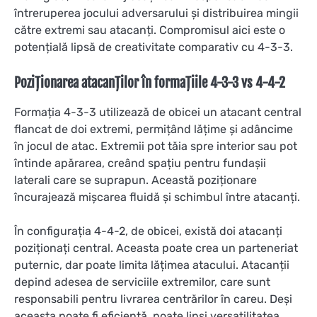
întreruperea jocului adversarului și distribuirea mingii
către extremi sau atacanți. Compromisul aici este o
potențială lipsă de creativitate comparativ cu 4-3-3.
Poziționarea atacanților în formațiile 4-3-3 vs 4-4-2
Formația 4-3-3 utilizează de obicei un atacant central
flancat de doi extremi, permițând lățime și adâncime
în jocul de atac. Extremii pot tăia spre interior sau pot
întinde apărarea, creând spațiu pentru fundașii
laterali care se suprapun. Această poziționare
încurajează mișcarea fluidă și schimbul între atacanți.
În configurația 4-4-2, de obicei, există doi atacanți
poziționați central. Aceasta poate crea un parteneriat
puternic, dar poate limita lățimea atacului. Atacanții
depind adesea de serviciile extremilor, care sunt
responsabili pentru livrarea centrărilor în careu. Deși
aceasta poate fi eficientă, poate lipsi versatilitatea