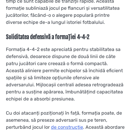
timp ce sunt capabile de tranziții rapide. Această
formație subliniază jocul pe flancuri și versatilitatea
jucătorilor, făcând-o o alegere populară printre
diverse echipe de-a lungul istoriei fotbalului.
Soliditatea defensivă a formației 4-4-2
Formația 4-4-2 este apreciată pentru stabilitatea sa
defensivă, deoarece dispune de două linii de câte
patru jucători care creează o formă compactă.
Această aliniere permite echipelor să închidă eficient
spațiile și să limiteze opțiunile ofensive ale
adversarului. Mijlocașii centrali adesea retrogradează
pentru a susține apărarea, îmbunătățind capacitatea
echipei de a absorbi presiunea.
Cu doi atacanți poziționați în față, formația poate, de
asemenea, să preseze adversarii sus pe teren,
perturbând jocul lor
de construcție
. Această abordare