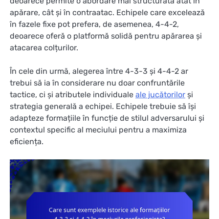
deoarece permite o abordare mai structurată atât în
apărare, cât și în contraatac. Echipele care excelează
în fazele fixe pot prefera, de asemenea, 4-4-2,
deoarece oferă o platformă solidă pentru apărarea și
atacarea colțurilor.
În cele din urmă, alegerea între 4-3-3 și 4-4-2 ar
trebui să ia în considerare nu doar confruntările
tactice, ci și atributele individuale
ale jucătorilor
și
strategia generală a echipei. Echipele trebuie să își
adapteze formațiile în funcție de stilul adversarului și
contextul specific al meciului pentru a maximiza
eficiența.